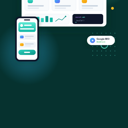
const
web
.build()
Google SEO
★
ติดหน้าแรก