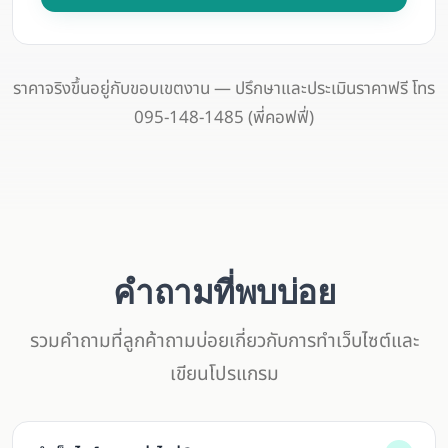
ราคาจริงขึ้นอยู่กับขอบเขตงาน — ปรึกษาและประเมินราคาฟรี โทร
095-148-1485
(พี่คอฟฟี่)
คำถามที่พบบ่อย
รวมคำถามที่ลูกค้าถามบ่อยเกี่ยวกับการทำเว็บไซต์และ
เขียนโปรแกรม