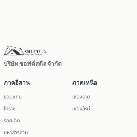
บริษัท ซอฟต์สตีล จํากัด
ภาคอีสาน
ภาคเหนือ
ขอนแก่น
เชียงราย
โคราช
เชียงใหม่
ร้อยเอ็ด
มหาสารคาม