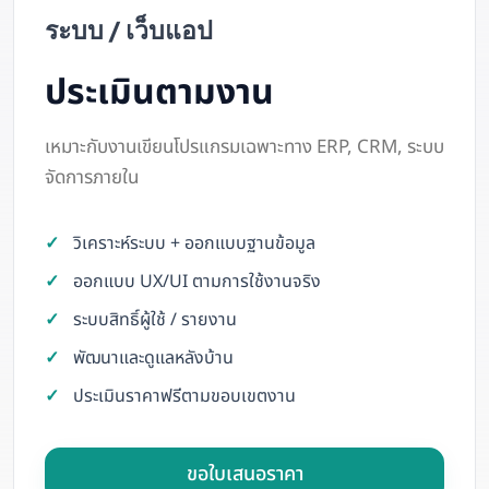
ระบบ / เว็บแอป
ประเมินตามงาน
เหมาะกับงานเขียนโปรแกรมเฉพาะทาง ERP, CRM, ระบบ
จัดการภายใน
วิเคราะห์ระบบ + ออกแบบฐานข้อมูล
ออกแบบ UX/UI ตามการใช้งานจริง
ระบบสิทธิ์ผู้ใช้ / รายงาน
พัฒนาและดูแลหลังบ้าน
ประเมินราคาฟรีตามขอบเขตงาน
ขอใบเสนอราคา