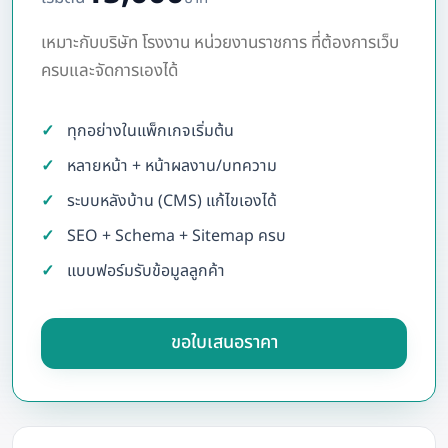
เหมาะกับบริษัท โรงงาน หน่วยงานราชการ ที่ต้องการเว็บ
ครบและจัดการเองได้
ทุกอย่างในแพ็กเกจเริ่มต้น
หลายหน้า + หน้าผลงาน/บทความ
ระบบหลังบ้าน (CMS) แก้ไขเองได้
SEO + Schema + Sitemap ครบ
แบบฟอร์มรับข้อมูลลูกค้า
ขอใบเสนอราคา