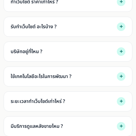
+
ทำเว็บไซต์ ราคาเท่าไหร่ ?
+
รับทำเว็บไซต์ อะไรบ้าง ?
+
บริษัทอยู่ที่ไหน ?
+
ใช้เทคโนโลยีอะไรในการพัฒนา ?
+
ระยะเวลาทำเว็บไซต์เท่าไหร่ ?
+
มีบริการดูแลหลังขายไหม ?